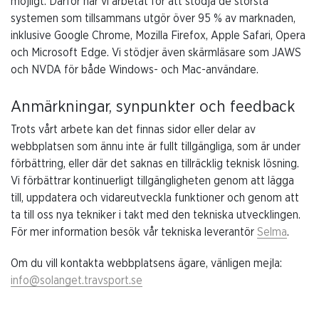
möjligt. Därför har vi arbetat för att stödja de största
systemen som tillsammans utgör över 95 % av marknaden,
inklusive Google Chrome, Mozilla Firefox, Apple Safari, Opera
och Microsoft Edge. Vi stödjer även skärmläsare som JAWS
och NVDA för både Windows- och Mac-användare.
Anmärkningar, synpunkter och feedback
Trots vårt arbete kan det finnas sidor eller delar av
webbplatsen som ännu inte är fullt tillgängliga, som är under
förbättring, eller där det saknas en tillräcklig teknisk lösning.
Vi förbättrar kontinuerligt tillgängligheten genom att lägga
till, uppdatera och vidareutveckla funktioner och genom att
ta till oss nya tekniker i takt med den tekniska utvecklingen.
För mer information besök vår tekniska leverantör
Selma
.
Om du vill kontakta webbplatsens ägare, vänligen mejla:
info@solanget.travsport.se