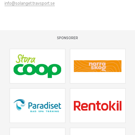
info@solanget.travsport.se
SPONSORER