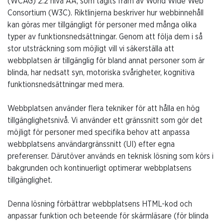
(WCAG) 2.2 nivå AA, som tagits fram av World Wide Web
Consortium (W3C). Riktlinjerna beskriver hur webbinnehåll
kan göras mer tillgängligt för personer med många olika
typer av funktionsnedsättningar. Genom att följa dem i så
stor utsträckning som möjligt vill vi säkerställa att
webbplatsen är tillgänglig för bland annat personer som är
blinda, har nedsatt syn, motoriska svårigheter, kognitiva
funktionsnedsättningar med mera.
Webbplatsen använder flera tekniker för att hålla en hög
tillgänglighetsnivå. Vi använder ett gränssnitt som gör det
möjligt för personer med specifika behov att anpassa
webbplatsens användargränssnitt (UI) efter egna
preferenser. Därutöver används en teknisk lösning som körs i
bakgrunden och kontinuerligt optimerar webbplatsens
tillgänglighet.
Denna lösning förbättrar webbplatsens HTML-kod och
anpassar funktion och beteende för skärmläsare (för blinda