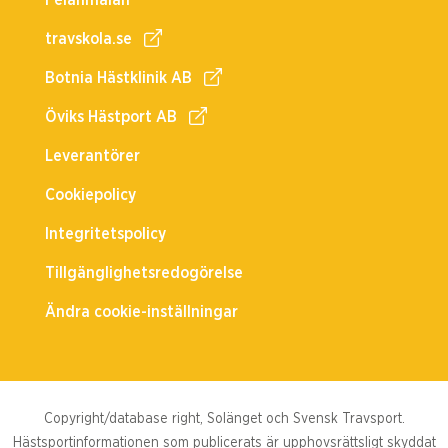
Felanmälan
travskola.se
Botnia Hästklinik AB
Öviks Hästport AB
Leverantörer
Cookiepolicy
Integritetspolicy
Tillgänglighetsredogörelse
Ändra cookie-inställningar
Copyright/database right, Solänget och Svensk Travsport.
Hästsportinformationen som publicerats är upphovsrättsligt skyddat