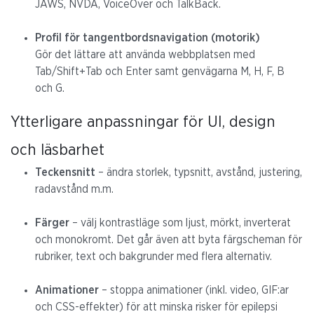
JAWS, NVDA, VoiceOver och TalkBack.
Profil för tangentbordsnavigation (motorik)
Gör det lättare att använda webbplatsen med
Tab/Shift+Tab och Enter samt genvägarna M, H, F, B
och G.
Ytterligare anpassningar för UI, design
och läsbarhet
Teckensnitt
– ändra storlek, typsnitt, avstånd, justering,
radavstånd m.m.
Färger
– välj kontrastläge som ljust, mörkt, inverterat
och monokromt. Det går även att byta färgscheman för
rubriker, text och bakgrunder med flera alternativ.
Animationer
– stoppa animationer (inkl. video, GIF:ar
och CSS-effekter) för att minska risker för epilepsi