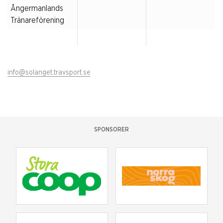
Ångermanlands
Tränareförening
info@solanget.travsport.se
SPONSORER