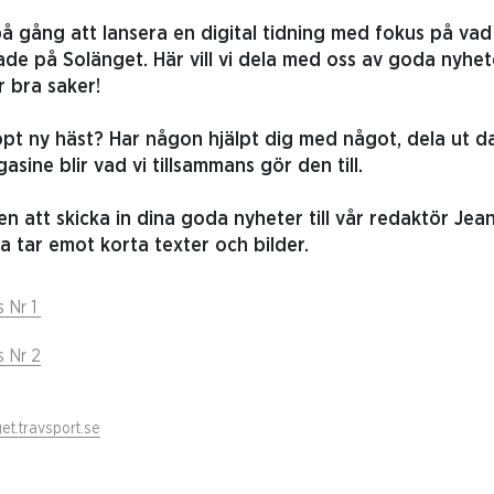
på gång att lansera en digital tidning med fokus på va
ade på Solänget. Här vill vi dela med oss av goda nyhet
 bra saker!
pt ny häst? Har någon hjälpt dig med något, dela ut da
sine blir vad vi tillsammans gör den till.
 att skicka in dina goda nyheter till vår redaktör Je
 tar emot korta texter och bilder.
 Nr 1
 Nr 2
et.travsport.se