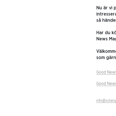
Nu är vi 
intresser
så händer
Har du kö
News Maga
Välkommen
som gärna
Good News
Good News
info@solang