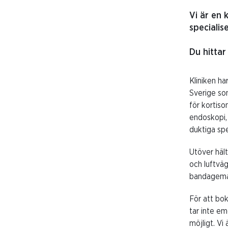
Vi är en 
specialis
Du hittar
Kliniken ha
Sverige som
för kortiso
endoskopi,
duktiga sp
Utöver hält
och luftväg
bandagemat
För att bok
tar inte em
möjligt. Vi