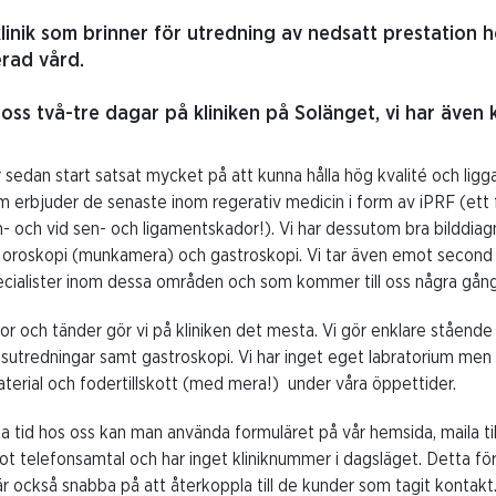
klinik som brinner för utredning av nedsatt prestation
erad vård.
 oss två-tre dagar på kliniken på Solänget, vi har även
r sedan start satsat mycket på att kunna hålla hög kvalité och ligga 
 erbjuder de senaste inom regerativ medicin i form av iPRF (ett 
n- och vid sen- och ligamentskador!). Vi har dessutom bra bilddiagn
 oroskopi (munkamera) och gastroskopi. Vi tar även emot second 
ecialister inom dessa områden och som kommer till oss några gång
or och tänder gör vi på kliniken det mesta. Vi gör enklare stående 
sutredningar samt gastroskopi. Vi har inget eget labratorium men k
erial och fodertillskott (med mera!) under våra öppettider.
a tid hos oss kan man använda formuläret på vår hemsida, maila ti
ot telefonsamtal och har inget kliniknummer i dagsläget. Detta fö
 är också snabba på att återkoppla till de kunder som tagit kontakt