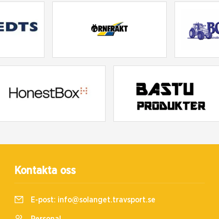
Kontakta oss
E-post:
info@solanget.travsport.se