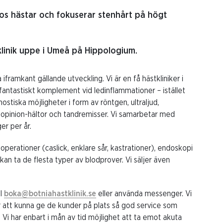
 hos hästar och fokuserar stenhårt på högt
 klinik uppe i Umeå på Hippologium.
iframkant gällande utveckling. Vi är en få hästkliniker i
fantastiskt komplement vid ledinflammationer – istället
ostiska möjligheter i form av röntgen, ultraljud,
opinion-hältor och tandremisser. Vi samarbetar med
er per år.
operationer (caslick, enklare sår, kastrationer), endoskopi
an ta de flesta typer av blodprover. Vi säljer även
ll
boka@botniahastklinik.se
eller använda messenger. Vi
r att kunna ge de kunder på plats så god service som
. Vi har enbart i mån av tid möjlighet att ta emot akuta