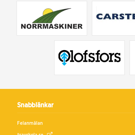
Snabblänkar
Felanmälan