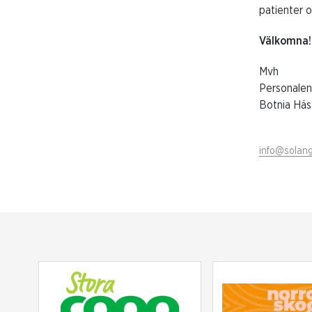
patienter o
Välkomna!
Mvh
Personalen
Botnia Häs
info@solang