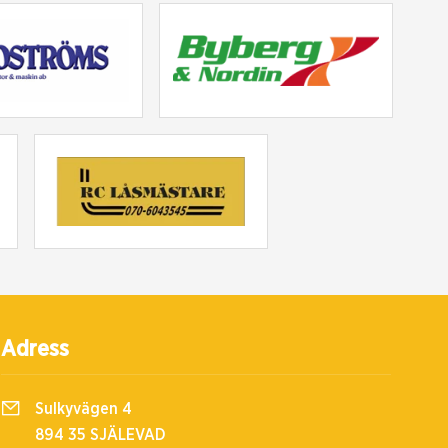
Adress
Sulkyvägen 4
894 35 SJÄLEVAD