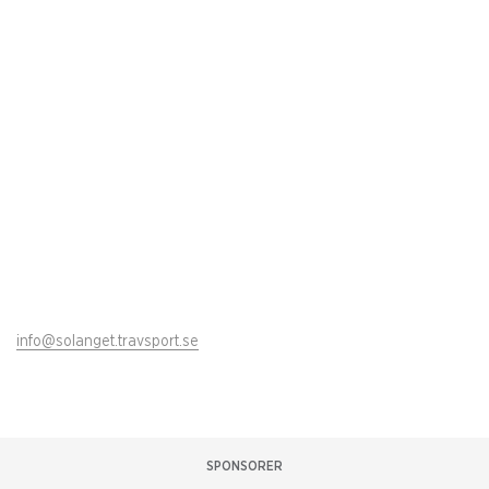
info@solanget.travsport.se
SPONSORER