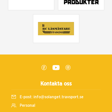
Kontakta oss
E-post:
info@solanget.travsport.se
Personal