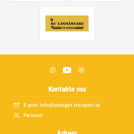
Kontakta oss
E-post:
info@solanget.travsport.se
Personal
Adress