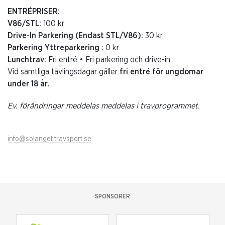
ENTRÉPRISER:
V86/STL:
100 kr
Drive-In Parkering (Endast STL/V86):
30 kr
Parkering Yttreparkering :
0 kr
Lunchtrav:
Fri entré • Fri parkering och drive-in
Vid samtliga tävlingsdagar gäller
fri entré för ungdomar
under 18 år
.
Ev. förändringar meddelas meddelas i travprogrammet.
info@solanget.travsport.se
SPONSORER