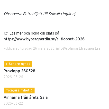
Observera: Entrébiljett till Solvalla ingår ej.
👉
Läs mer och boka din plats på
https://www.bybergnordin.se/elitloppet-2026
Publicerad torsdag 26 mars 2026.
info@solanget.travsport.se
Senare nyhet
Provlopp 260328
2026-03-26
Tidigare nyhet
Vinnarna från årets Gala
2026-03-22