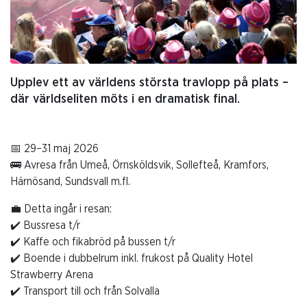
Upplev ett av världens största travlopp på plats –
där världseliten möts i en dramatisk final.
📅
29–31 maj 2026
🚌
Avresa från Umeå, Örnsköldsvik, Sollefteå, Kramfors,
Härnösand, Sundsvall m.fl.
💼
Detta ingår i resan:
✔️
Bussresa t/r
✔️
Kaffe och fikabröd på bussen t/r
✔️
Boende i dubbelrum inkl. frukost på Quality Hotel
Strawberry Arena
✔️
Transport till och från Solvalla