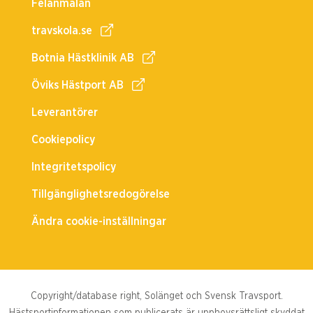
Felanmälan
travskola.se
Botnia Hästklinik AB
Öviks Hästport AB
Leverantörer
Cookiepolicy
Integritetspolicy
Tillgänglighetsredogörelse
Ändra cookie-inställningar
Copyright/database right, Solänget och Svensk Travsport.