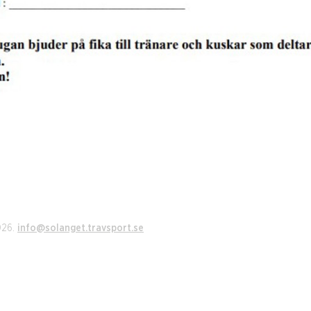
026.
info@solanget.travsport.se
t