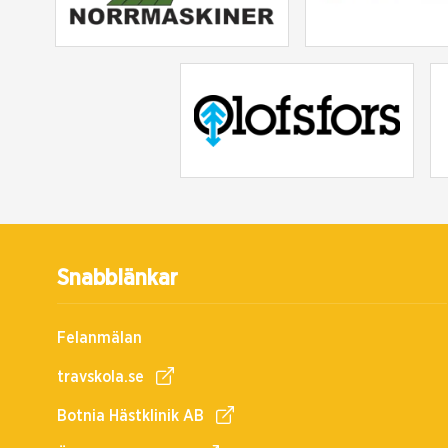
Snabblänkar
Felanmälan
travskola.se
Botnia Hästklinik AB