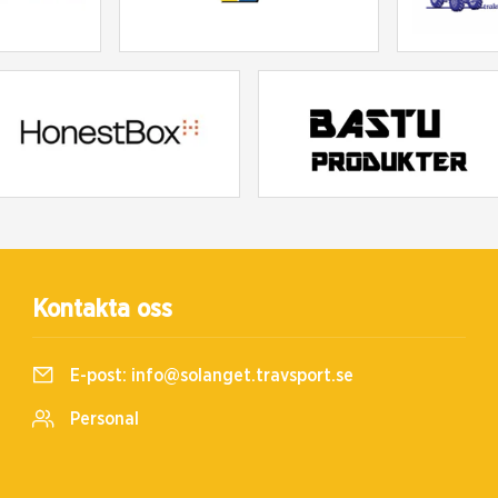
Kontakta oss
E-post:
info@solanget.travsport.se
Personal