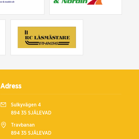
Adress
Sulkyvägen 4
894 35 SJÄLEVAD
Travbanan
894 35 SJÄLEVAD