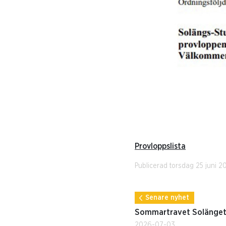
Provloppslista
Publicerad torsdag 25 juni 2
Senare nyhet
Sommartravet Solänge
2026-07-03