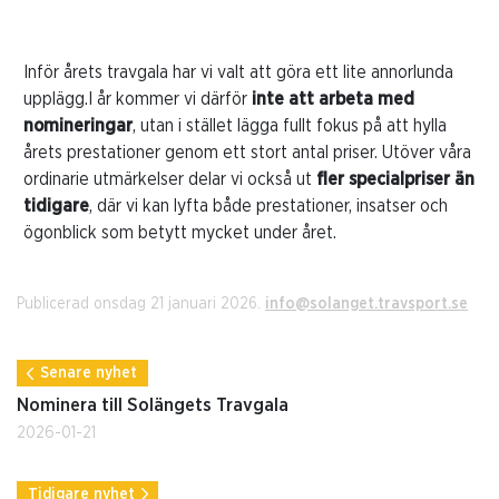
Inför årets travgala har vi valt att göra ett lite annorlunda
upplägg.I år kommer vi därför
inte att arbeta med
nomineringar
, utan i stället lägga fullt fokus på att hylla
årets prestationer genom ett stort antal priser. Utöver våra
ordinarie utmärkelser delar vi också ut
fler specialpriser än
tidigare
, där vi kan lyfta både prestationer, insatser och
ögonblick som betytt mycket under året.
Publicerad onsdag 21 januari 2026.
info@solanget.travsport.se
Senare nyhet
Nominera till Solängets Travgala
2026-01-21
Tidigare nyhet