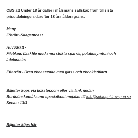
OBS att Under 18 år gäller i målsmans sällskap fram till sista
prisutdelningen, därefter 18 års åldersgräns.
Meny
Förrätt -Skagentoast
Huvudrätt -
Filéblanc fläskfile med smörstekta sparris, potatissymfoni och
ädelostsås
Efterrätt - Oreo cheesecake med glass och chockladflarn
Biljetter köps via tickster.com eller via länk nedan
Bordsönskemål samt specialkost mejalas till
info@solanget.travsport.se
Senast 13/3
Biljetter köps här