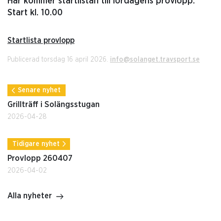
Här kommer startlistan till lördagens provlopp.
Start kl. 10.00
Startlista provlopp
Publicerad torsdag 16 april 2026.
info@solanget.travsport.se
Senare nyhet
Grillträff i Solängsstugan
2026-04-28
Tidigare nyhet
Provlopp 260407
2026-04-02
Alla nyheter