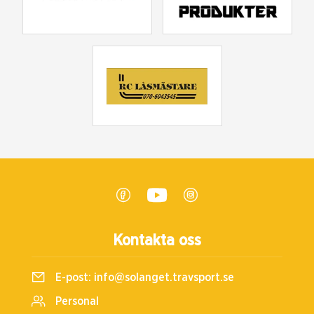
Kontakta oss
E-post:
info@solanget.travsport.se
Personal