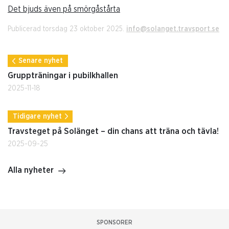
Det bjuds även på smörgåstårta
Publicerad torsdag 23 oktober 2025.
info@solanget.travsport.se
Senare nyhet
Gruppträningar i pubilkhallen
2025-11-18
Tidigare nyhet
Travsteget på Solänget – din chans att träna och tävla!
2025-09-25
Alla nyheter
SPONSORER