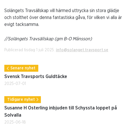
Solängets Travsällskap vill härmed uttrycka sin stora glädje
och stolthet över denna fantastiska gåva, för vilken vi alla är
evigt tacksamma.
//Solängets Travsällskap (gm B-O Månsson)
Publicerad tisdag 1 juli 2025.
info@solanget.travsport.se
Senare nyhet
Svensk Travsports Guldtäcke
2025-07-01
Tidigare nyhet
Susanne H Osterling inbjuden till Schyssta loppet på
Solvalla
2025-06-18