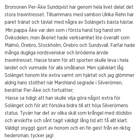
Brorsonen Per-Åke Sundqvist har genom hela livet delat det
stora travintresset. Tillsammans med sambon Ulrika Rehn har
paret tränat och tävlat med några av Solängets bästa hästar.
Min pappa Åke var den som i första hand tog hand om
Öviksdelen, men åkeriet hade verksamhet lite överallt som
Malmö, Örebro, Stockholm, Örebro och Sundsvall. Farfar hade
många dugliga nordsvenskar och bröderna ärvde
travintresset. Hasse brann för att sporten skulle leva i hela
landet och vurmade för alla småbanor. Men självklart låg
Solänget honom lite extra varmt om hjärtat och jag glömmer
aldrig hans stolthet när Marshland segrade i Silverörnen,
berättar Per-Åke och fortsätter;
Hasse sa tidigt att han skulle vilja göra något extra för
Solänget och för att försöka bidra till att höja Silverörnens
status. Tyvärr har det av olika skäl som krångel med dödsbo
och arvskifte och sånt tagit väldigt lång tid att få allt klart.
Väldigt snyggt gjort av honom och en fin gest från en riktig
hedersman, tycker jag!