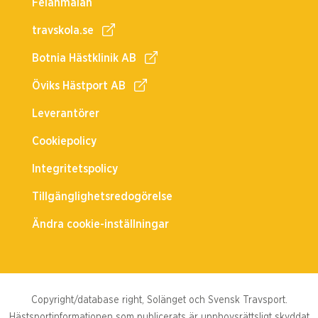
Felanmälan
travskola.se
Botnia Hästklinik AB
Öviks Hästport AB
Leverantörer
Cookiepolicy
Integritetspolicy
Tillgänglighetsredogörelse
Ändra cookie-inställningar
Copyright/database right, Solänget och Svensk Travsport.
Hästsportinformationen som publicerats är upphovsrättsligt skyddat