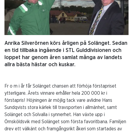
Anrika Silverörnen körs årligen på Solänget. Sedan
en tid tillbaka ingående i STL Gulddivisionen och
loppet har genom åren samlat många av landets
allra bästa hästar och kuskar.
Fr o m i år får Solänget chansen att förhöja förstapriset
ytterligare. Årets vinnare erhåller hela 200 000 kr i
förstapris! Höjningen är möjlig tack vare avlidne Hans
Sundqvists stora kärlek till travsporten i allmänhet, samt
Solänget och Solvalla i synnerhet. Han växte upp i
Örnsköldsvik med Solänget som första favoritbana. Familjen
drev ett välkänt och framgångsrikt åkeri som startades av