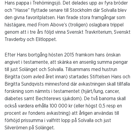
Hans pappa i Trehörningsjö. Det delades upp av fyra bröder
och ”Hasse” flyttade senare till Stockholm där Solvalla blev
den givna favoritplatsen. Han firade stora framgångar som
hästägare, med From Above’s (troligen) oslagbara trippel
genom att i tre års följd vinna Svenskt Travkriterium, Svenskt
Travderby och Elitloppet.
Efter Hans bortgång hösten 2015 framkom hans önskan
angivet i testamente, att skänka en ansenlig summa pengar
till just Solänget och Solvalla. Tillsammans med hustrun
Birgitta (som avled året innan) startades Stiftelsen Hans och
Birgitta Sundqvists minnesfond där avkastningen skall tillfalla
forskning som nämnts i testamentet (hjärt/lung, cancer,
diabetes samt Bechterews sjukdom). De två banorna skall
också vardera erhålla 100 000 kr (eller högst 0,5 resp en
procent av fondens avkastning) att årligen användas till
förhöjd prissumma i valfritt lopp på Solvalla och just
Silverörnen på Solänget.