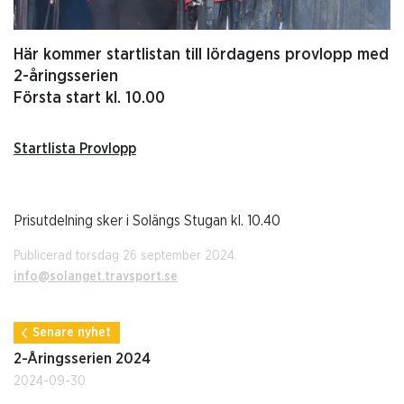
Här kommer startlistan till lördagens provlopp med
2-åringsserien
Första start kl. 10.00
Startlista Provlopp
Prisutdelning sker i Solängs Stugan kl. 10.40
Publicerad torsdag 26 september 2024.
info@solanget.travsport.se
Senare nyhet
2-Åringsserien 2024
2024-09-30