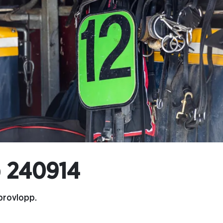
p 240914
provlopp.