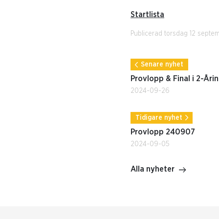
Startlista
Publicerad torsdag 12 septe
Senare nyhet
Provlopp & Final i 2-Åri
2024-09-26
Tidigare nyhet
Provlopp 240907
2024-09-05
Alla nyheter