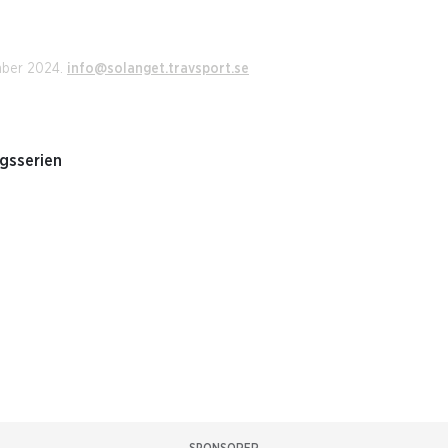
mber 2024.
info@solanget.travsport.se
ngsserien