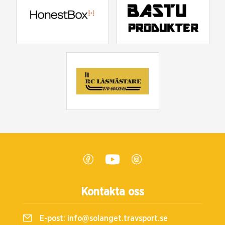
Kontakta oss
E-post:
info@solanget.travsport.se