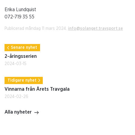
Erika Lundquist
072-719 35 55
Publicerad måndag 11 mars 2024.
info@solanget.travsport.se
Senare nyhet
2-åringsserien
2024-03-15
Tidigare nyhet
Vinnarna från Årets Travgala
2024-02-26
Alla nyheter