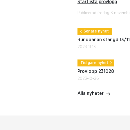
Startlista provlopp
Publicerad fredag 3 novemb
Senare nyhet
Rundbanan stängd 13/11
2023-11-13
Tidigare nyhet
Provlopp 231028
2023-10-26
Alla nyheter