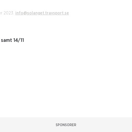
er 2023.
info@solanget.travsport.se
 samt 14/11
SPONSORER