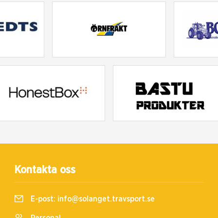
Kontakta oss
E-post:
info@solanget.travsport.se