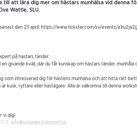
älle till att lära dig mer om hästars munhälsa vid denna 
Ove Wattle, SLU.
 senast den 23 april:
https://www.tickster.com/sv/events/a1ru2ja
xpert på hästars tänder.
ll en givande kväll, där du får kunskap om hästars tänder, munhåla
dig som intresserad dig för hästens munhälsa och att hitta rätt bett 
 är kusk, ryttare eller hästägare. Alla är välkomna till denna works
 vi dig!
 2023.
info@solanget.travsport.se