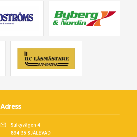
Adress
Sulkyvägen 4
894 35 SJÄLEVAD