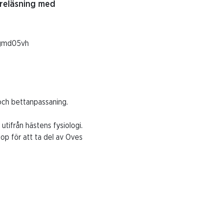
föreläsning med
2gmd05vh
 och bettanpassaning.
utifrån hästens fysiologi.
hop för att ta del av Oves