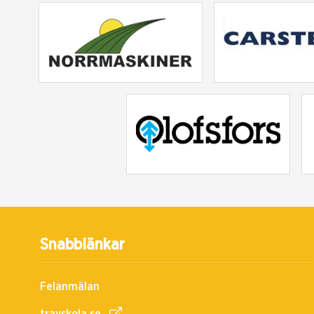
Snabblänkar
Felanmälan