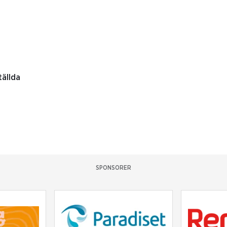
tällda
SPONSORER