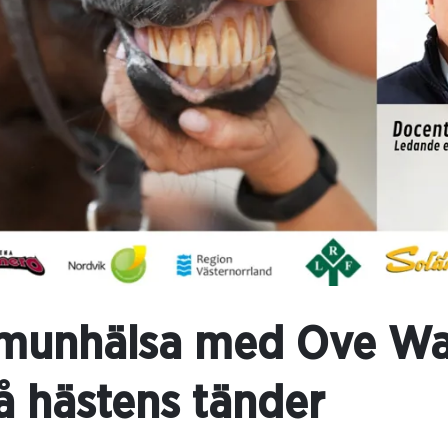
munhälsa med Ove Wat
å hästens tänder