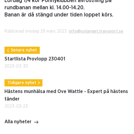
Lördag 1/4 kör Ponnyklubben avrostning på
rundbanan mellan kl. 14.00-14.20.
Banan är då stängd under tiden loppet körs.
Publicerad onsdag 29 mars 2023.
info@solanget.travsport.se
Senare nyhet
Startlista Provlopp 230401
2023-03-30
Tidigare nyhet
Hästens munhälsa med Ove Wattle - Expert på hästens
tänder
2023-03-23
Alla nyheter