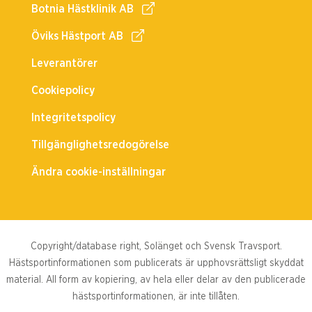
Botnia Hästklinik AB
Öviks Hästport AB
Leverantörer
Cookiepolicy
Integritetspolicy
Tillgänglighetsredogörelse
Ändra cookie-inställningar
Copyright/database right, Solänget och Svensk Travsport.
Hästsportinformationen som publicerats är upphovsrättsligt skyddat
material. All form av kopiering, av hela eller delar av den publicerade
hästsportinformationen, är inte tillåten.