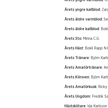
Årets yngre varmblod
: O
Årets yngre kallblod
: Za
Årets äldre varmblod
: S
Årets äldre kallblod
: Bok
Årets Sto
: Minna C.G.
Årets Häst
: Bokli Rapp N.
Årets Tränare
: Björn Karl
Årets Amatörtränare
: A
Årets Körsven
: Björn Kar
Årets Amatörkusk
: Ricky
Årets Ungdom
: Fredrik S
Hästskötare
: Ida Karlsson