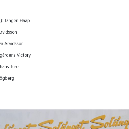
)
: Tangen Haap
rvidsson
va Arvidsson
gårdens Victory
thans Ture
ögberg