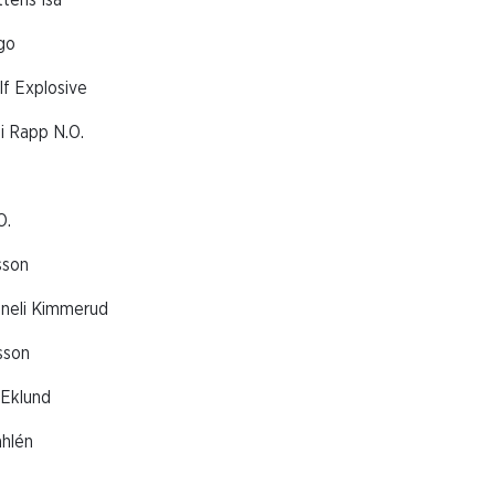
ttens Isa
rgo
elf Explosive
li Rapp N.O.
O.
sson
nneli Kimmerud
lsson
 Eklund
ahlén