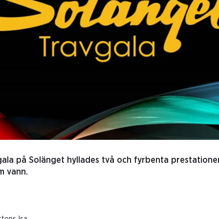
ala på Solänget hyllades två och fyrbenta prestatione
m vann.