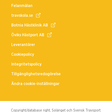
Felanmälan
travskola.se
Botnia Hästklinik AB
Öviks Hästport AB
Leverantörer
Cookiepolicy
Integritetspolicy
Tillgänglighetsredogörelse
Ändra cookie-inställningar
Copyright/database right, Solänget och Svensk Travsport.