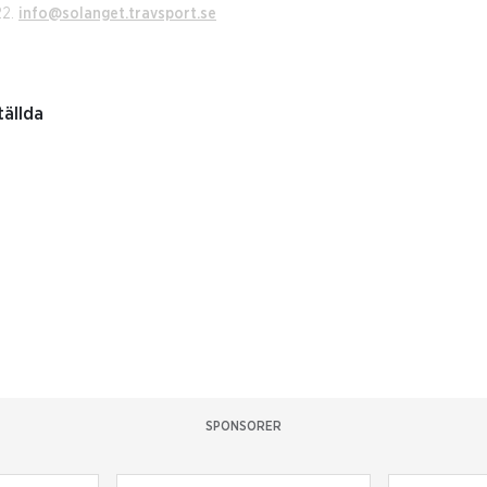
22.
info@solanget.travsport.se
tällda
SPONSORER