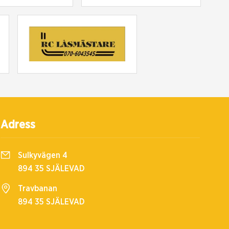
Adress
Sulkyvägen 4
894 35 SJÄLEVAD
Travbanan
894 35 SJÄLEVAD