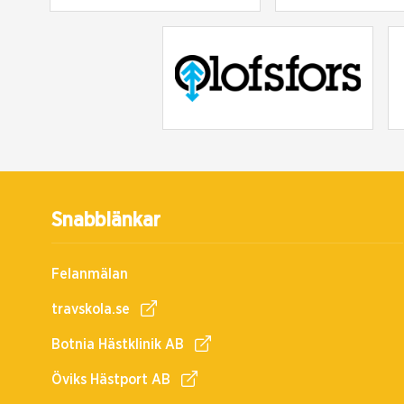
Snabblänkar
Felanmälan
travskola.se
Botnia Hästklinik AB
Öviks Hästport AB