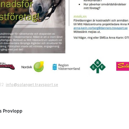
022.
info@solanget.travsport.se
ns Provlopp