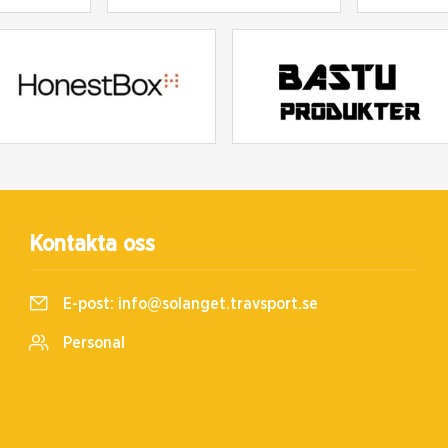
Kontakta oss
E-post:
info@solanget.travsport.se
Personal