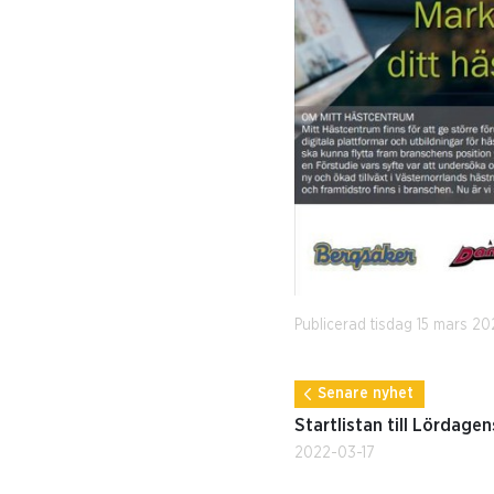
Publicerad tisdag 15 mars 2
Senare nyhet
Startlistan till Lördage
2022-03-17