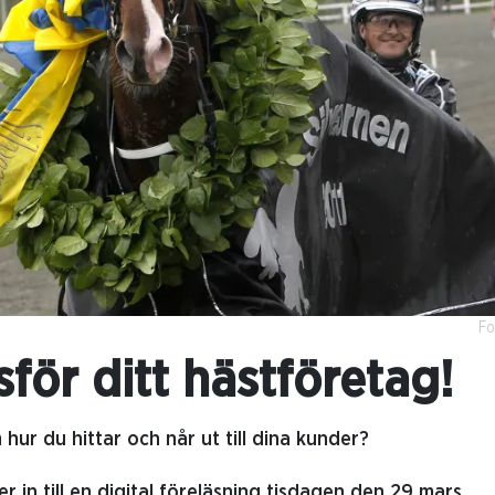
Fo
för ditt hästföretag!
 hur du hittar och når ut till dina kunder?
r in till en digital föreläsning tisdagen den 29 mars.