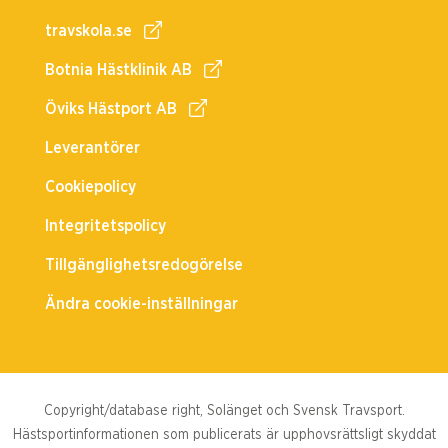
travskola.se
Botnia Hästklinik AB
Öviks Hästport AB
Leverantörer
Cookiepolicy
Integritetspolicy
Tillgänglighetsredogörelse
Ändra cookie-inställningar
Copyright/database right, Solänget och Svensk Travsport.
Hästsportinformationen som publicerats är upphovsrättsligt skyddat