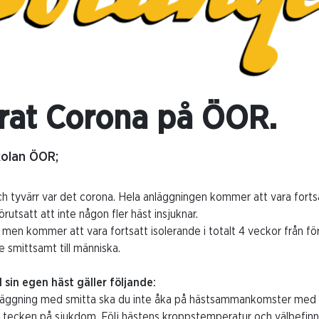
rat Corona på ÖOR.
kolan ÖOR;
och tyvärr var det corona. Hela anläggningen kommer att vara forts
rutsatt att inte någon fler häst insjuknar.
 men kommer att vara fortsatt isolerande i totalt 4 veckor från f
e smittsamt till människa.
 sin egen häst gäller följande:
nläggning med smitta ska du inte åka på hästsammankomster med 
at tecken på sjukdom. Följ hästens kroppstemperatur och välbefin