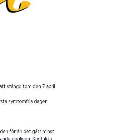
att stängd tom den 7 april
örsta symtomfria dagen.
den förrän det gått minst
nande dagligen. Kontakta