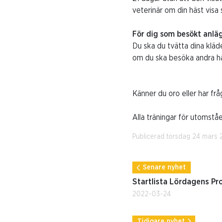
veterinär om din häst vis
För dig som besökt anlägg
Du ska du tvätta dina kläd
om du ska besöka andra häs
Känner du oro eller har frå
Alla träningar för utomstå
Publicerad torsdag 24 mars
Senare nyhet
Startlista Lördagens Pr
2022-03-24
Tidigare nyhet