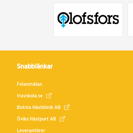
Snabblänkar
Felanmälan
travskola.se
Botnia Hästklinik AB
Öviks Hästport AB
Leverantörer