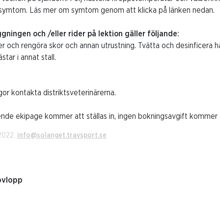
a symtom. Läs mer om symtom genom att klicka på länken nedan.
ningen och /eller rider på lektion gäller följande:
er och rengöra skor och annan utrustning. Tvätta och desinficera 
tar i annat stall.
gor kontakta distriktsveterinärerna.
ende ekipage kommer att ställas in, ingen bokningsavgift kommer 
 2022.
info@solanget.travsport.se
ovlopp