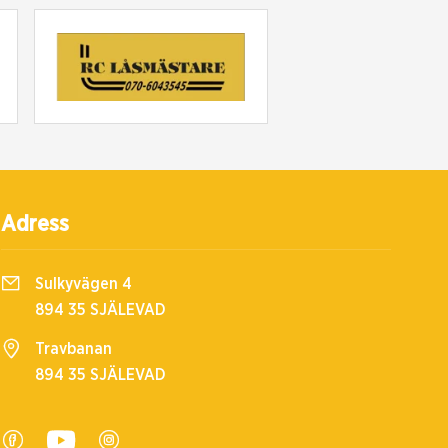
Adress
Sulkyvägen 4
894 35 SJÄLEVAD
Travbanan
894 35 SJÄLEVAD