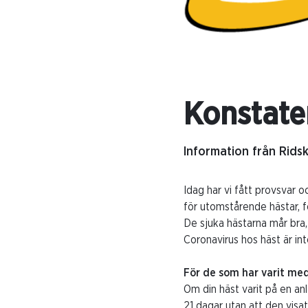
Konstate
Information från Rids
Idag har vi fått provsvar 
för utomstårende hästar, fö
De sjuka hästarna mår bra,
Coronavirus hos häst är int
För de som har varit med
Om din häst varit på en a
21 dagar utan att den vis