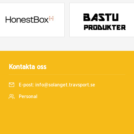
Kontakta oss
E-post:
info@solanget.travsport.se
Personal