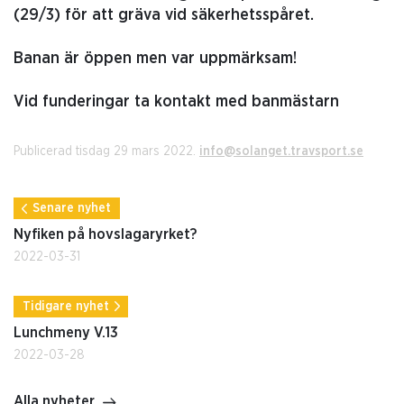
(29/3) för att gräva vid säkerhetsspåret.
Banan är öppen men var uppmärksam!
Vid funderingar ta kontakt med banmästarn
Publicerad tisdag 29 mars 2022.
info@solanget.travsport.se
Senare nyhet
Nyfiken på hovslagaryrket?
2022-03-31
Tidigare nyhet
Lunchmeny V.13
2022-03-28
Alla nyheter