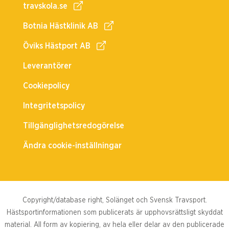
travskola.se
Botnia Hästklinik AB
Öviks Hästport AB
Leverantörer
Cookiepolicy
Integritetspolicy
Tillgänglighetsredogörelse
Ändra cookie-inställningar
Copyright/database right, Solänget och Svensk Travsport.
Hästsportinformationen som publicerats är upphovsrättsligt skyddat
material. All form av kopiering, av hela eller delar av den publicerade