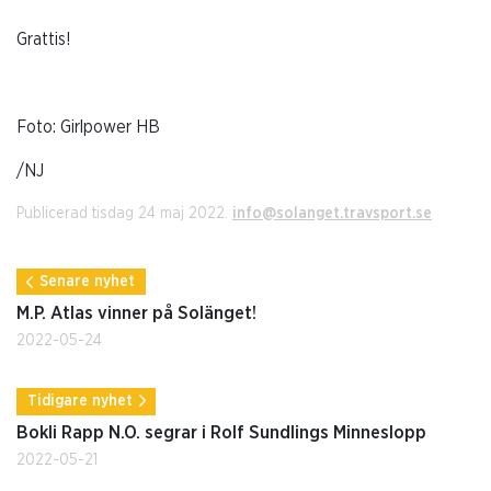
Grattis!
Foto: Girlpower HB
/NJ
Publicerad tisdag 24 maj 2022.
info@solanget.travsport.se
Senare nyhet
M.P. Atlas vinner på Solänget!
2022-05-24
Tidigare nyhet
Bokli Rapp N.O. segrar i Rolf Sundlings Minneslopp
2022-05-21