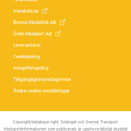
travskola.se
Botnia Hästklinik AB
Öviks Hästport AB
Leverantörer
Cookiepolicy
Integritetspolicy
Tillgänglighetsredogörelse
Ändra cookie-inställningar
Copyright/database right, Solänget och Svensk Travsport.
Hästsportinformationen som publicerats är upphovsrättsligt skyddat