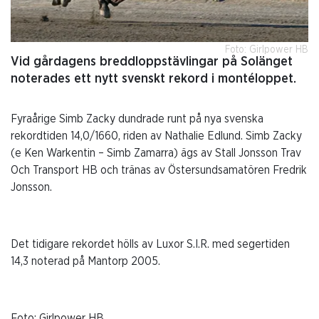
Foto: Girlpower HB
Vid gårdagens breddloppstävlingar på Solänget
noterades ett nytt svenskt rekord i montéloppet.
Fyraårige Simb Zacky dundrade runt på nya svenska
rekordtiden 14,0/1660, riden av Nathalie Edlund. Simb Zacky
(e Ken Warkentin – Simb Zamarra) ägs av Stall Jonsson Trav
Och Transport HB och tränas av Östersundsamatören Fredrik
Jonsson.
Det tidigare rekordet hölls av Luxor S.I.R. med segertiden
14,3 noterad på Mantorp 2005.
Foto: Girlpower HB