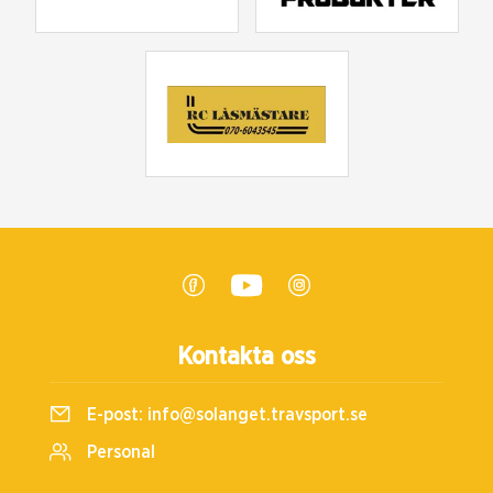
Kontakta oss
E-post:
info@solanget.travsport.se
Personal