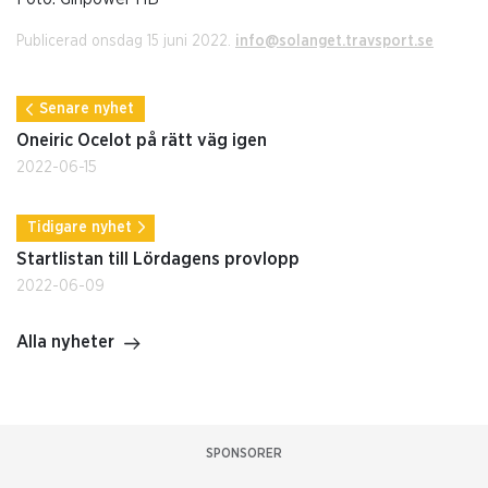
Publicerad onsdag 15 juni 2022.
info@solanget.travsport.se
Senare nyhet
Oneiric Ocelot på rätt väg igen
2022-06-15
Tidigare nyhet
Startlistan till Lördagens provlopp
2022-06-09
Alla nyheter
SPONSORER