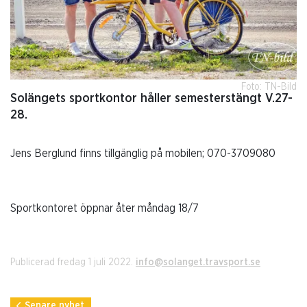
Foto: TN-Bild
Solängets sportkontor håller semesterstängt V.27-
28.
Jens Berglund finns tillgänglig på mobilen; 070-3709080
Sportkontoret öppnar åter måndag 18/7
Publicerad fredag 1 juli 2022.
info@solanget.travsport.se
Senare nyhet