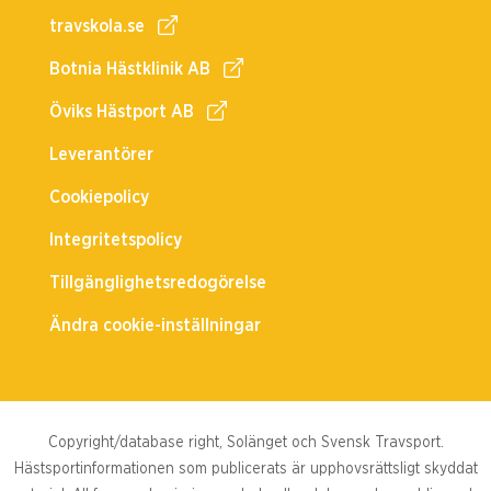
travskola.se
Botnia Hästklinik AB
Öviks Hästport AB
Leverantörer
Cookiepolicy
Integritetspolicy
Tillgänglighetsredogörelse
Ändra cookie-inställningar
Copyright/database right, Solänget och Svensk Travsport.
Hästsportinformationen som publicerats är upphovsrättsligt skyddat