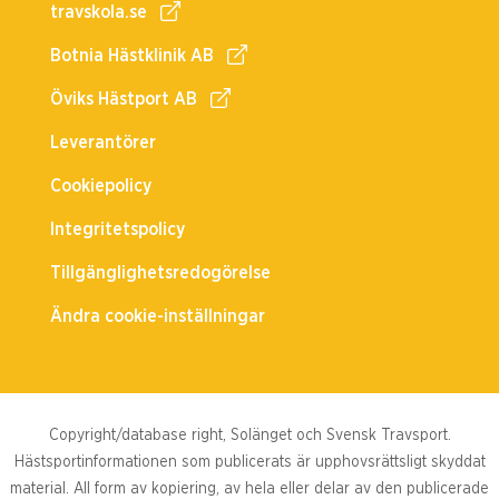
travskola.se
Botnia Hästklinik AB
Öviks Hästport AB
Leverantörer
Cookiepolicy
Integritetspolicy
Tillgänglighetsredogörelse
Ändra cookie-inställningar
Copyright/database right, Solänget och Svensk Travsport.
Hästsportinformationen som publicerats är upphovsrättsligt skyddat
material. All form av kopiering, av hela eller delar av den publicerade