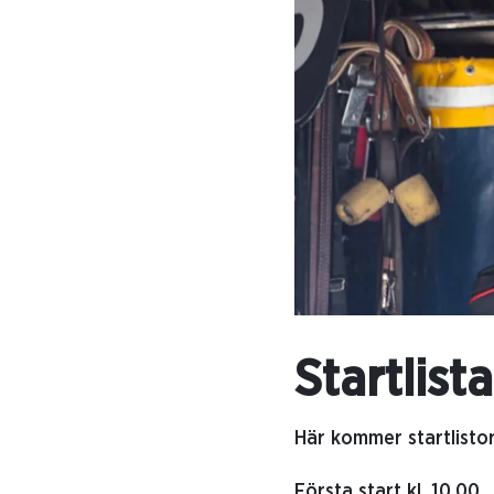
Startlist
Här kommer startlistor
Första start kl. 10.00