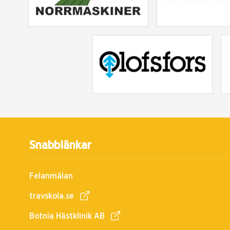
Snabblänkar
Felanmälan
travskola.se
Botnia Hästklinik AB