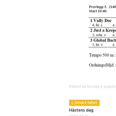
Publicerad torsdag 4 august
Senare nyhet
Hästens dag