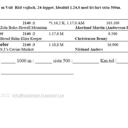
i 2022.
info@solanget.travsport.se