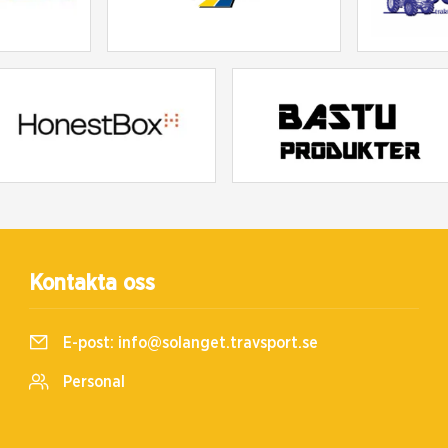
Kontakta oss
E-post:
info@solanget.travsport.se
Personal