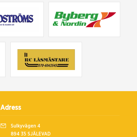
Adress
Sulkyvägen 4
894 35 SJÄLEVAD