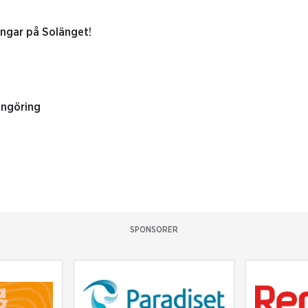
ngar på Solänget!
engöring
SPONSORER