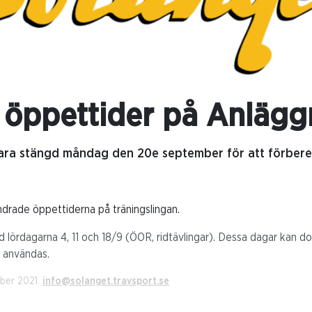
öppettider på Anlägg
a stängd måndag den 20e september för att förbered
rade öppettiderna på träningslingan.
d lördagarna 4, 11 och 18/9 (ÖOR, ridtävlingar). Dessa dagar kan d
 användas.
mber 2021.
info@solanget.travsport.se