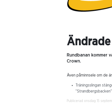
Ändrade 
Rundbanan kommer var
Crown.
Även påminnsele om de änd
Träningsslingan stäng
”Strandbergsbacken”
Publicerad onsdag 15 septe