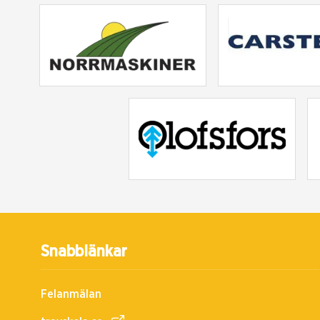
Snabblänkar
Felanmälan