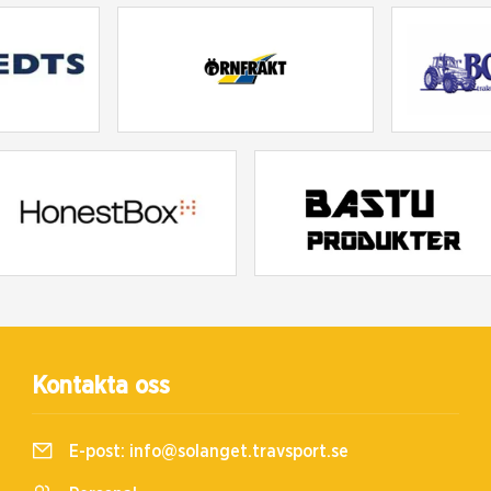
Kontakta oss
E-post:
info@solanget.travsport.se