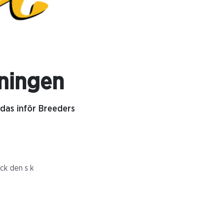
ningen
as inför Breeders
ock den s k