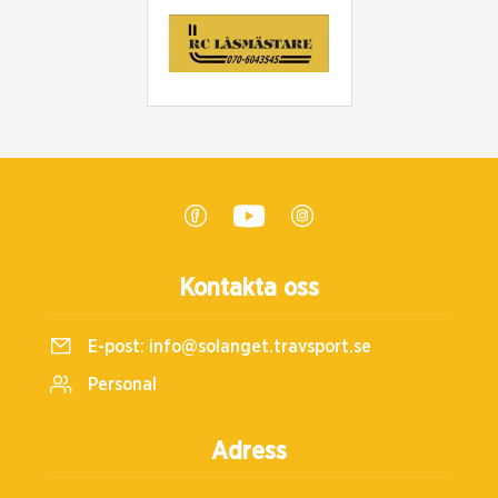
Kontakta oss
E-post:
info@solanget.travsport.se
Personal
Adress