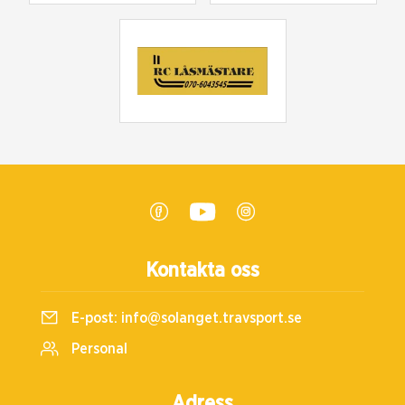
Kontakta oss
E-post:
info@solanget.travsport.se
Personal
Adress