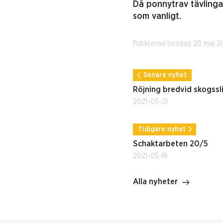
Då ponnytrav tävlinga
som vanligt.
Publicerad torsdag 20 maj 2
Senare nyhet
Röjning bredvid skogssl
2021-05-21
Tidigare nyhet
Schaktarbeten 20/5
2021-05-18
Alla nyheter