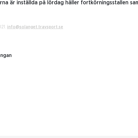
rna är inställda på lördag håller fortkörningsstallen 
021.
info@solanget.travsport.se
ingan