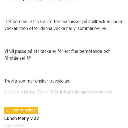
Det kommer att vara lite fler människor på stallbacken under
veckan men efter denna vecka har vi sommarlov! ☀️
Vi vill passa på att tacka er för ert fina bemötande och
förståelse! 💛
Trevlig sommar önskar travskolan!
Publicerad lördag 29 maj 2021.
info@solanget.travsport.se
Senare nyhet
Lunch Meny v.22
2021-05-31