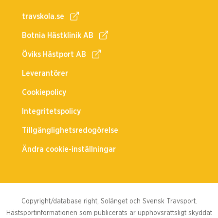
travskola.se
Botnia Hästklinik AB
Öviks Hästport AB
Leverantörer
Cookiepolicy
Integritetspolicy
Tillgänglighetsredogörelse
Ändra cookie-inställningar
Copyright/database right, Solänget och Svensk Travsport.
Hästsportinformationen som publicerats är upphovsrättsligt skyddat