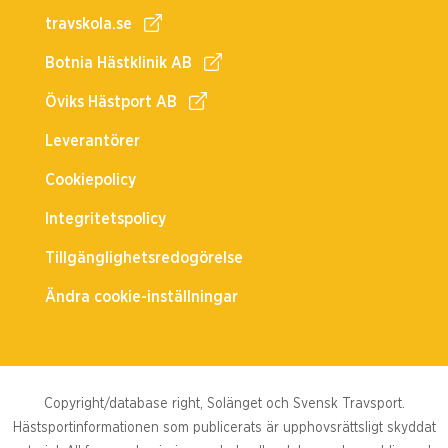
travskola.se
Botnia Hästklinik AB
Öviks Hästport AB
Leverantörer
Cookiepolicy
Integritetspolicy
Tillgänglighetsredogörelse
Ändra cookie-inställningar
Copyright/database right, Solänget och Svensk Travsport.
Hästsportinformationen som publicerats är upphovsrättsligt skyddat