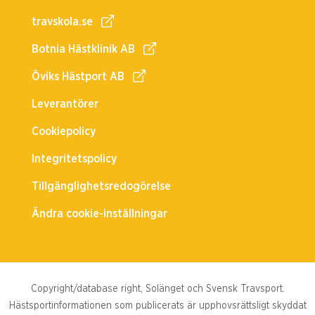
travskola.se
Botnia Hästklinik AB
Öviks Hästport AB
Leverantörer
Cookiepolicy
Integritetspolicy
Tillgänglighetsredogörelse
Ändra cookie-inställningar
Copyright/database right, Solänget och Svensk Travsport.
Hästsportinformationen som publicerats är upphovsrättsligt skyddat