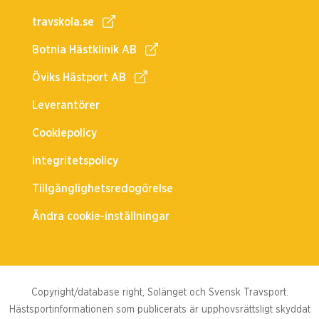
travskola.se
Botnia Hästklinik AB
Öviks Hästport AB
Leverantörer
Cookiepolicy
Integritetspolicy
Tillgänglighetsredogörelse
Ändra cookie-inställningar
Copyright/database right, Solänget och Svensk Travsport.
Hästsportinformationen som publicerats är upphovsrättsligt skyddat