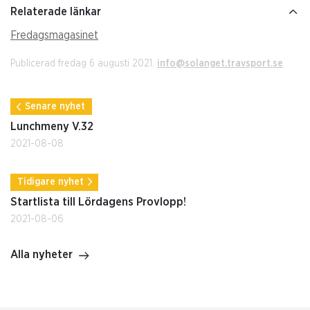
Relaterade länkar
Fredagsmagasinet
Publicerad fredag 6 augusti 2021.
info@solanget.travsport.se
Senare nyhet
Lunchmeny V.32
2021-08-08
Tidigare nyhet
Startlista till Lördagens Provlopp!
2021-08-06
Alla nyheter