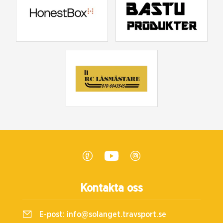
Kontakta oss
E-post:
info@solanget.travsport.se