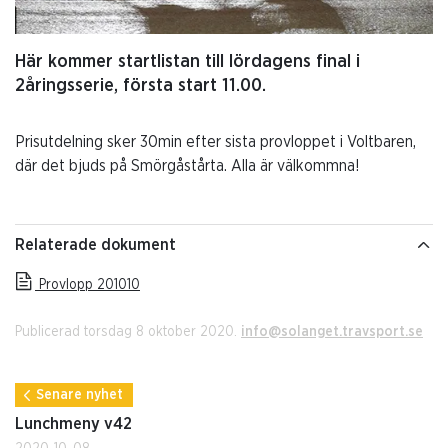
Här kommer startlistan till lördagens final i
2åringsserie, första start 11.00.
Prisutdelning sker 30min efter sista provloppet i Voltbaren,
där det bjuds på Smörgåstårta. Alla är välkommna!
Relaterade dokument
Provlopp 201010
Publicerad torsdag 8 oktober 2020.
info@solanget.travsport.se
Senare nyhet
Lunchmeny v42