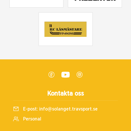
Kontakta oss
E-post:
info@solanget.travsport.se
Personal