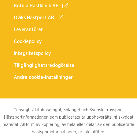
Botnia Hästklinik AB
Öviks Hästport AB
Leverantörer
Cookiepolicy
Integritetspolicy
Tillgänglighetsredogörelse
Ändra cookie-inställningar
Copyright/database right, Solänget och Svensk Travsport.
Hästsportinformationen som publicerats är upphovsrättsligt skyddat
material. All form av kopiering, av hela eller delar av den publicerade
hästsportinformationen, är inte tillåten.