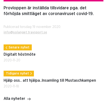
Provloppen är inställda tillsvidare pga. det
förhöjda smittläget av coronaviruset covid-19.
Publicerad torsdag 19 november 2020.
info@solanget.travsport.se
Senare nyhet
Digitalt höstmöte
2020-11-20
Tidigare nyhet
Hjälp oss.. att hjälpa..Insamling till Mustaschkampen
2020-11-18
Alla nyheter