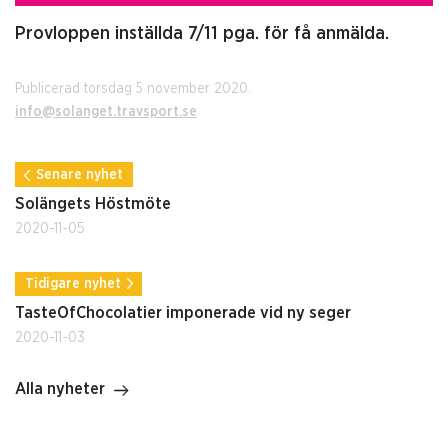
Provloppen inställda 7/11 pga. för få anmälda.
Publicerad torsdag 5 november 2020.
info@solanget.travsport.se
Senare nyhet
Solängets Höstmöte
2020-11-05
Tidigare nyhet
TasteOfChocolatier imponerade vid ny seger
2020-11-03
Alla nyheter