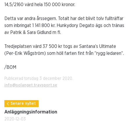
14,5/2160 värd hela 150 000 kronor.
Detta var andra årssegern. Totalt har det blivit tolv fullträffar
som inbringat 1 141 800 kr. Hunkydory Degato ägs och tränas
av Patrik & Sara Gidlund m fl.
Tredjeplatsen värd 37 500 kr togs av Santana’s Ultimate
(Per-Erik Wågström) som höll farten fint från ”rygg ledaren”.
/BOM
Publicerad torsdag 3 december 2020.
info@solanget.travsport.se
Senare nyhet
Anläggningsinformation
2020-12-03