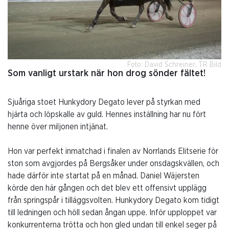
Foto: David Schreiner, TR Bild
Som vanligt urstark när hon drog sönder fältet!
Sjuåriga stoet Hunkydory Degato lever på styrkan med
hjärta och löpskalle av guld. Hennes inställning har nu fört
henne över miljonen intjänat.
Hon var perfekt inmatchad i finalen av Norrlands Elitserie för
ston som avgjordes på Bergsåker under onsdagskvällen, och
hade därför inte startat på en månad. Daniel Wäjersten
körde den här gången och det blev ett offensivt upplägg
från springspår i tilläggsvolten. Hunkydory Degato kom tidigt
till ledningen och höll sedan ångan uppe. Inför upploppet var
konkurrenterna trötta och hon gled undan till enkel seger på