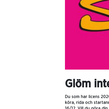
Glöm inte
Du som har licens 2020
köra, rida och startan
16/12. Vill du göra di