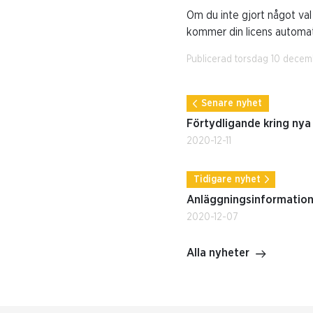
Om du inte gjort något val
kommer din licens automati
Publicerad torsdag 10 dece
Senare nyhet
Förtydligande kring nya
2020-12-11
Tidigare nyhet
Anläggningsinformatio
2020-12-07
Alla nyheter