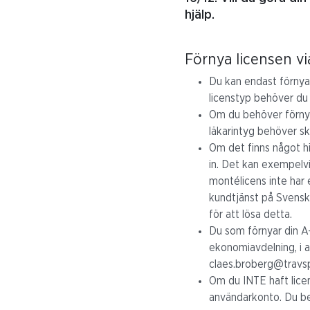
hjälp.
Förnya licensen vi
Du kan endast förnya 
licenstyp behöver d
Om du behöver förnya 
läkarintyg behöver sk
Om det finns något hi
in. Det kan exempelvi
montélicens inte har
kundtjänst på Svensk 
för att lösa detta.
Du som förnyar din A-
ekonomiavdelning, i an
claes.broberg@travs
Om du INTE haft licen
användarkonto. Du be