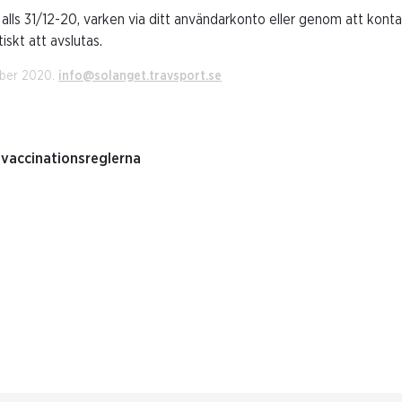
 alls 31/12-20, varken via ditt användarkonto eller genom att kon
skt att avslutas.
mber 2020.
info@solanget.travsport.se
 vaccinationsreglerna
n