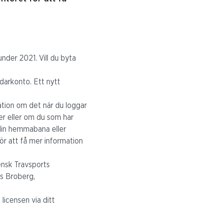
nder 2021. Vill du byta
ndarkonto. Ett nytt
mation om det när du loggar
ter eller om du som har
 din hemmabana eller
ör att få mer information
vensk Travsports
es Broberg,
licensen via ditt