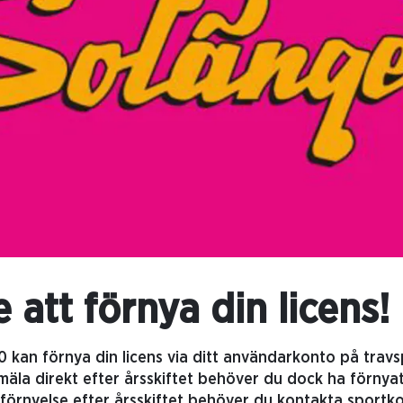
 att förnya din licens!
 kan förnya din licens via ditt användarkonto på travs
mäla direkt efter årsskiftet behöver du dock ha förnyat
n förnyelse efter årsskiftet behöver du kontakta sportko