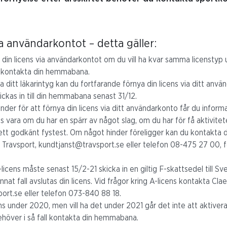
a användarkontot – detta gäller:
din licens via användarkontot om du vill ha kvar samma licenstyp u
u kontakta din hemmabana.
ditt läkarintyg kan du fortfarande förnya din licens via ditt anvä
ickas in till din hemmabana senast 31/12.
nder för att förnya din licens via ditt användarkonto får du infor
s vara om du har en spärr av något slag, om du har för få aktivite
 ett godkänt fystest. Om något hinder föreligger kan du kontakta
Travsport, kundtjanst@travsport.se eller telefon 08-475 27 00, f
licens måste senast 15/2-21 skicka in en giltig F-skattsedel till S
nat fall avslutas din licens. Vid frågor kring A-licens kontakta Cla
port.se
eller telefon 073-840 88 18.
s under 2020, men vill ha det under 2021 går det inte att aktivera 
höver i så fall kontakta din hemmabana.