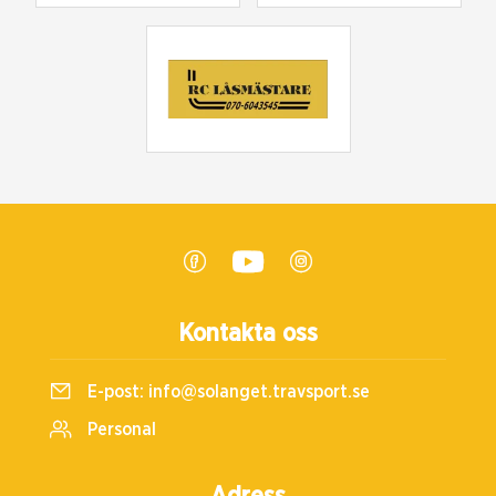
Kontakta oss
E-post:
info@solanget.travsport.se
Personal