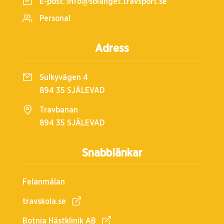
E-post:
info@solanget.travsport.se
Personal
Adress
Sulkyvägen 4
894 35 SJÄLEVAD
Travbanan
894 35 SJÄLEVAD
Snabblänkar
Felanmälan
travskola.se
Botnia Hästklinik AB