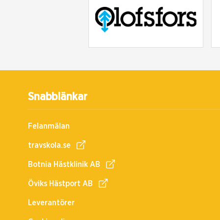
Snabblänkar
Felanmälan
travskola.se
Botnia Hästklinik AB
Öviks Hästport AB
Leverantörer