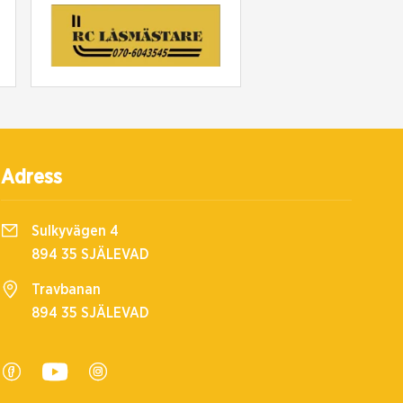
Adress
Sulkyvägen 4
894 35 SJÄLEVAD
Travbanan
894 35 SJÄLEVAD