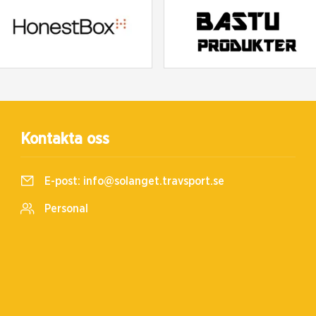
Kontakta oss
E-post:
info@solanget.travsport.se
Personal